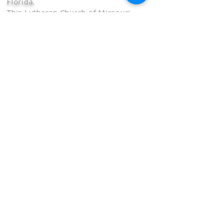
Florida.
This Lutheran Church of Missouri
Synod church serves Miami Dade
County FL
ADDRESS
FOLLOW US ON FACEBOOK